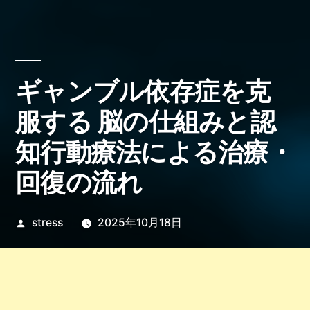
ギャンブル依存症を克
服する 脳の仕組みと認
知行動療法による治療・
回復の流れ
投
stress
2025年10月18日
稿
者: