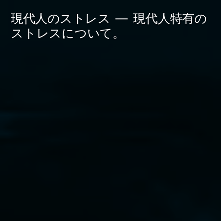
コ
現代人のストレス
現代人特有の
ン
ストレスについて。
テ
ン
ツ
へ
ス
キ
ッ
プ