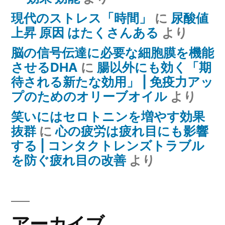
現代のストレス「時間」
に
尿酸値
上昇 原因 はたくさんある
より
脳の信号伝達に必要な細胞膜を機能
させるDHA
に
腸以外にも効く「期
待される新たな効用」 | 免疫力アッ
プのためのオリーブオイル
より
笑いにはセロトニンを増やす効果
抜群
に
心の疲労は疲れ目にも影響
する | コンタクトレンズトラブル
を防ぐ疲れ目の改善
より
アーカイブ