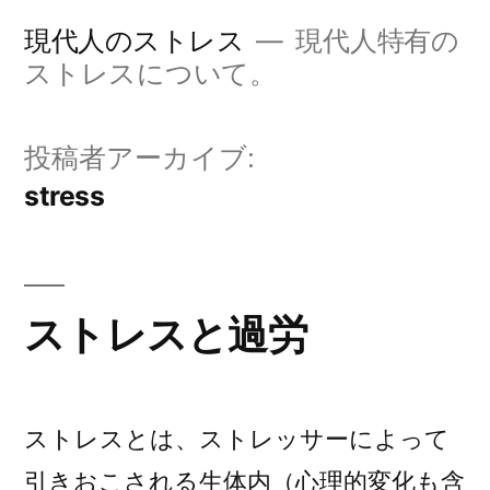
コ
現代人のストレス
現代人特有の
ン
ストレスについて。
テ
ン
投稿者アーカイブ:
ツ
stress
へ
ス
キ
ストレスと過労
ッ
プ
ストレスとは、ストレッサーによって
引きおこされる生体内（心理的変化も含