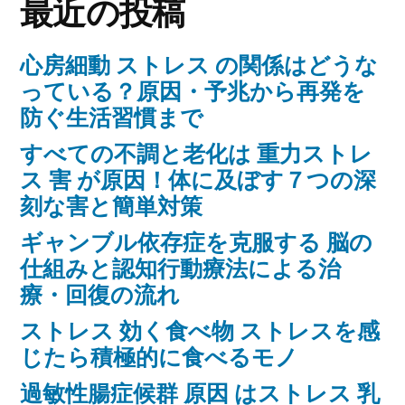
最近の投稿
送
り
心房細動 ストレス の関係はどうな
っている？原因・予兆から再発を
防ぐ生活習慣まで
すべての不調と老化は 重力ストレ
ス 害 が原因！体に及ぼす７つの深
刻な害と簡単対策
ギャンブル依存症を克服する 脳の
仕組みと認知行動療法による治
療・回復の流れ
ストレス 効く食べ物 ストレスを感
じたら積極的に食べるモノ
過敏性腸症候群 原因 はストレス 乳