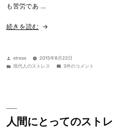
も苦労であ …
“現
続きを読む
代
の
投
stress
2015年8月22日
ス
稿
カ
現
現代人のストレス
3件のコメント
ト
者:
テ
代
レ
ゴ
の
リ
ス
ス
ー:
ト
「時
レ
ス
間」”
人間にとってのストレ
「時
の