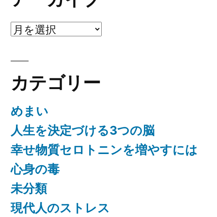
ア
ー
カ
カテゴリー
イ
ブ
めまい
人生を決定づける3つの脳
幸せ物質セロトニンを増やすには
心身の毒
未分類
現代人のストレス