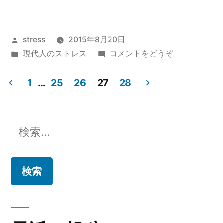
間
に
投
stress
2015年8月20日
と
稿
カ
(人
現代人のストレス
コメントをどうぞ
っ
者:
テ
間
て
ゴ
に
1
…
25
26
27
28
リ
と
投
の
ー:
っ
ス
稿
て
検
の
ト
の
索:
ス
レ
ペ
ト
ス”
レ
ー
ス)
の
ジ