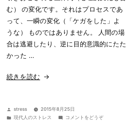
む） の変化です。それはプロセスであ
って、一瞬の変化（「ケガをした」よ
うな） ものではありません。 人間の場
合は逃避したり、逆に目的意識的にたた
かった …
“ス
続きを読む
ト
レ
投
stress
2015年8月25日
ス
稿
カ
(ス
現代人のストレス
コメントをどうぞ
と
者:
テ
ト