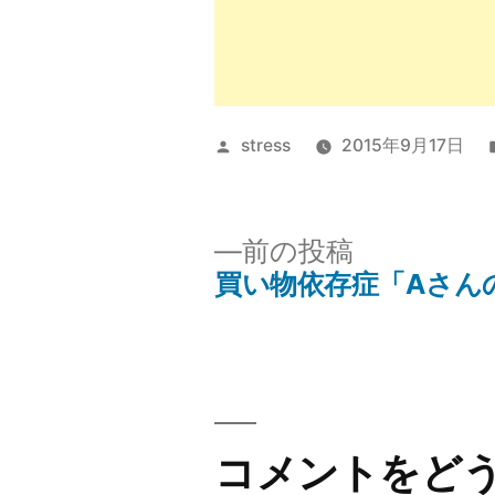
投
stress
2015年9月17日
稿
者:
前
前の投稿
の
買い物依存症「Aさん
投
投
稿:
稿
ナ
コメントをど