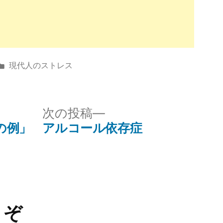
カ
現代人のストレス
テ
ゴ
リ
次
次の投稿
ー:
の
の例」
アルコール依存症
投
稿:
うぞ