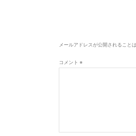
ビ
ゲ
ー
メールアドレスが公開されること
シ
コメント
※
ョ
ン