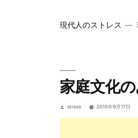
コ
ン
現代人のストレス
テ
ン
ツ
へ
ス
家庭文化の
キ
ッ
投
stress
2015年9月17日
プ
稿
者: