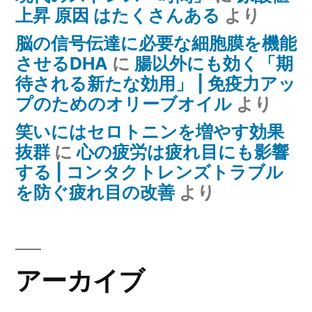
上昇 原因 はたくさんある
より
脳の信号伝達に必要な細胞膜を機能
させるDHA
に
腸以外にも効く「期
待される新たな効用」 | 免疫力アッ
プのためのオリーブオイル
より
笑いにはセロトニンを増やす効果
抜群
に
心の疲労は疲れ目にも影響
する | コンタクトレンズトラブル
を防ぐ疲れ目の改善
より
アーカイブ