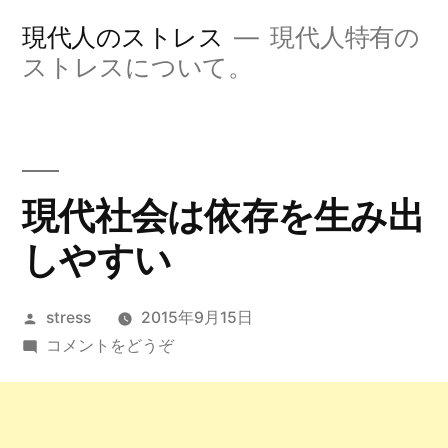
コ
現代人のストレス
現代人特有の
ン
ストレスについて。
テ
ン
ツ
現代社会は依存を生み出
へ
しやすい
ス
キ
投
stress
2015年9月15日
ッ
稿
(現
コメントをどうぞ
プ
者:
代
社
会