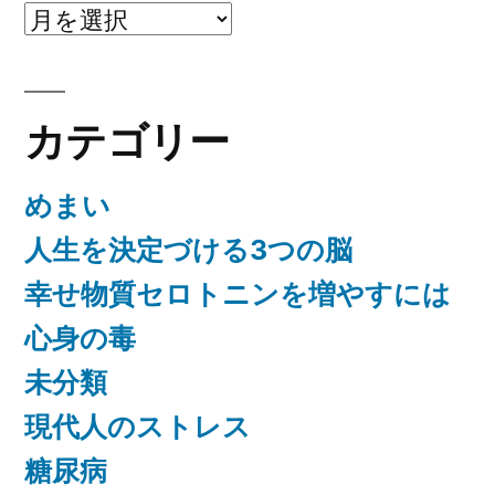
ア
ー
カ
カテゴリー
イ
ブ
めまい
人生を決定づける3つの脳
幸せ物質セロトニンを増やすには
心身の毒
未分類
現代人のストレス
糖尿病