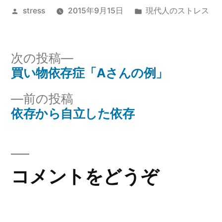
投
カ
stress
2015年9月15日
現代人のストレス
稿
テ
者:
ゴ
リ
次
次の投稿
ー:
の
買い物依存症「Aさんの例」
投
投
前
前の投稿
稿
稿:
の
依存から自立した依存
ナ
投
稿:
ビ
ゲ
コメントをどうぞ
ー
シ