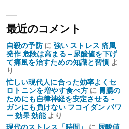
最近のコメント
自殺の予防
に
強い ストレス 痛風
発作 危険は高まる – 尿酸値を下げ
て痛風を治すための知識と習慣
よ
り
忙しい現代人に合った効率よくセ
ロトニンを増やす食べ方
に
胃腸の
ためにも自律神経を安定させる -
ガンにも負けない フコイダン パワ
ー 効果 効能
より
現代のストレス「時間」
に
尿酸値