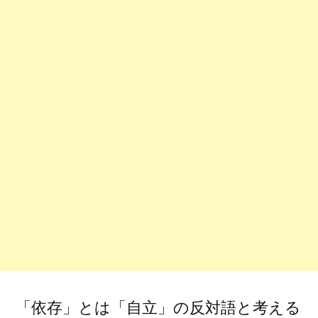
は
依
存
を
生
み
出
し
や
す
い)
「依存」とは「自立」の反対語と考える