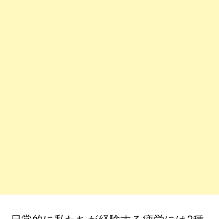
パ
タ
ー
ン
「筋
肉
疲
労・
肉
体
疲
労」
「神
経
疲
労」