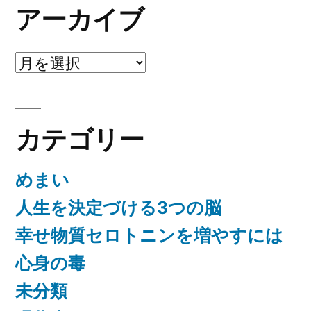
アーカイブ
ア
ー
カ
カテゴリー
イ
ブ
めまい
人生を決定づける3つの脳
幸せ物質セロトニンを増やすには
心身の毒
未分類