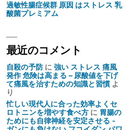
過敏性腸症候群 原因 はストレス 乳
酸菌プレミアム
最近のコメント
自殺の予防
に
強い ストレス 痛風
発作 危険は高まる – 尿酸値を下げ
て痛風を治すための知識と習慣
よ
り
忙しい現代人に合った効率よくセ
ロトニンを増やす食べ方
に
胃腸の
ためにも自律神経を安定させる -
ガンにも負けない フコイダン パワ