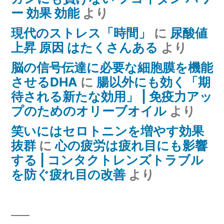
ー 効果 効能
より
現代のストレス「時間」
に
尿酸値
上昇 原因 はたくさんある
より
脳の信号伝達に必要な細胞膜を機能
させるDHA
に
腸以外にも効く「期
待される新たな効用」 | 免疫力アッ
プのためのオリーブオイル
より
笑いにはセロトニンを増やす効果
抜群
に
心の疲労は疲れ目にも影響
する | コンタクトレンズトラブル
を防ぐ疲れ目の改善
より