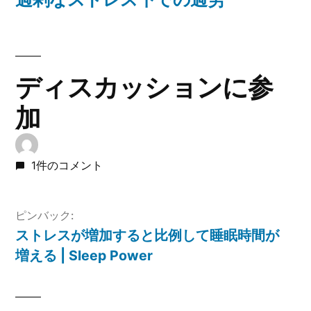
ナ
投
稿:
ビ
ゲ
ディスカッションに参
ー
加
シ
ョ
1件のコメント
ン
ピンバック:
ストレスが増加すると比例して睡眠時間が
増える | Sleep Power