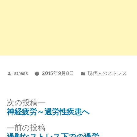
投
カ
stress
2015年9月8日
現代人のストレス
稿
テ
者:
ゴ
リ
次
次の投稿
ー:
の
神経疲労～過労性疾患へ
投
投
前
前の投稿
稿
稿:
の
過剰なストレス下での過労