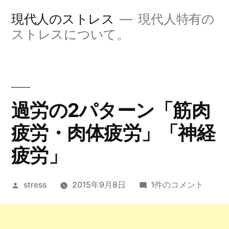
コ
現代人のストレス
現代人特有の
ン
ストレスについて。
テ
ン
ツ
過労の2パターン「筋肉
へ
疲労・肉体疲労」「神経
ス
キ
疲労」
ッ
投
過
stress
2015年9月8日
1件のコメント
プ
稿
労
者:
の
2